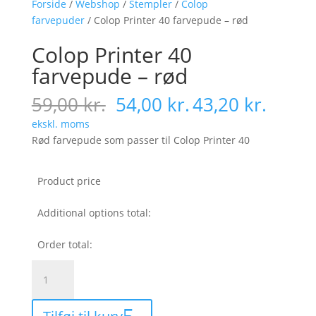
Forside
/
Webshop
/
Stempler
/
Colop
farvepuder
/ Colop Printer 40 farvepude – rød
Colop Printer 40
farvepude – rød
59,00
kr.
54,00
kr.
43,20
kr.
ekskl. moms
Rød farvepude som passer til Colop Printer 40
Product price
Additional options total:
Order total:
Colop
Printer
40