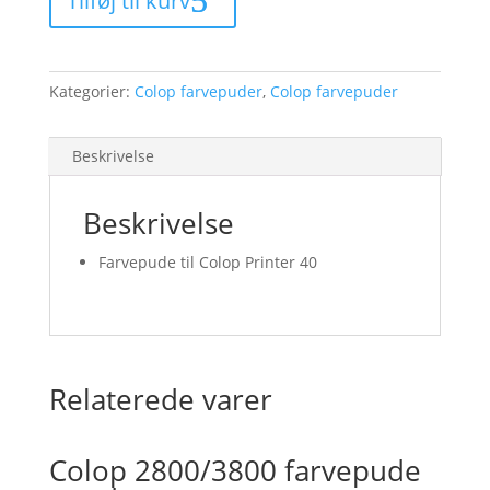
Tilføj til kurv
farvepude
-
rød
antal
Kategorier:
Colop farvepuder
,
Colop farvepuder
Beskrivelse
Beskrivelse
Farvepude til Colop Printer 40
Relaterede varer
Colop 2800/3800 farvepude