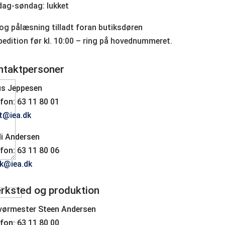
dag-søndag: lukket
og pålæsning tilladt foran butiksdøren
edition før kl. 10:00 – ring på hovednummeret.
ntaktpersoner
us Jeppesen
fon: 63 11 80 01
t@iea.dk
di Andersen
fon: 63 11 80 06
ik@iea.dk
rksted og produktion
vørmester Steen Andersen
fon: 63 11 80 00