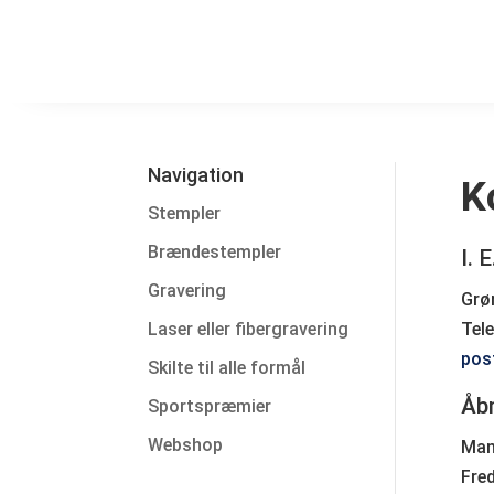
Navigation
K
Stempler
Brændestempler
I. 
Gravering
Grø
Tele
Laser eller fibergravering
pos
Skilte til alle formål
Åbn
Sportspræmier
Webshop
Man
Fre