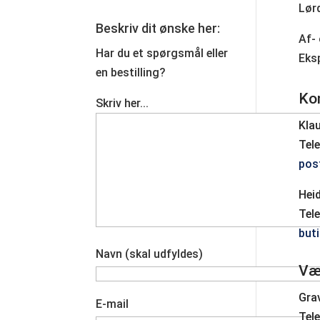
Lør
Beskriv dit ønske her:
Af- 
Har du et spørgsmål eller
Eksp
en bestilling?
Ko
Skriv her...
Kla
Tele
pos
Hei
Tele
but
Navn (skal udfyldes)
Væ
Gra
E-mail
Tele