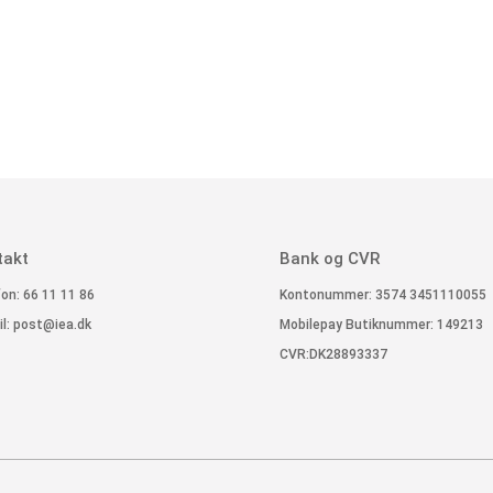
takt
Bank og CVR
on: 66 11 11 86
Kontonummer: 3574 3451110055
l:
post@iea.dk
Mobilepay Butiknummer: 149213
CVR:DK28893337