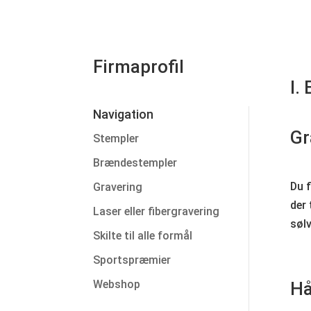
Firmaprofil
I.
Navigation
Gr
Stempler
Brændestempler
Du f
Gravering
der 
Laser eller fibergravering
sølv
Skilte til alle formål
Sportspræmier
Webshop
Hå