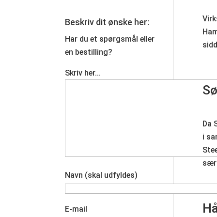
Virk
Beskriv dit ønske her:
Ham
Har du et spørgsmål eller
sid
en bestilling?
Skriv her...
Sø
Da S
i sa
Ste
sær
Navn (skal udfyldes)
Hå
E-mail