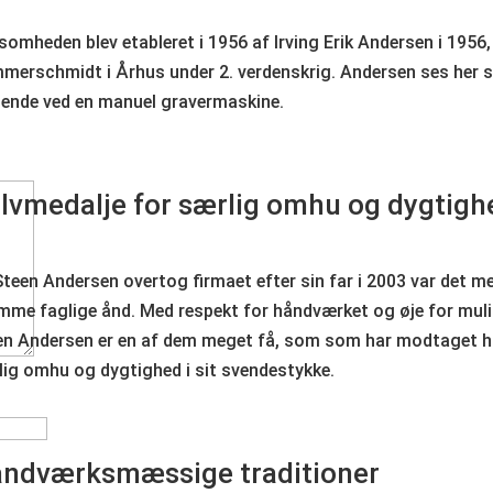
somheden blev etableret i 1956 af Irving Erik Andersen i 1956
merschmidt i Århus under 2. verdenskrig. Andersen ses her
dende ved en manuel gravermaskine.
lvmedalje for særlig omhu og dygtigh
teen Andersen overtog firmaet efter sin far i 2003 var det m
mme faglige ånd. Med respekt for håndværket og øje for mulig
en Andersen er en af dem meget få, som som har modtaget h
lig omhu og dygtighed i sit svendestykke.
ndværksmæssige traditioner