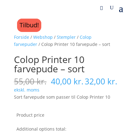
Tilbud!
Tilbud!
Forside
/
Webshop
/
Stempler
/
Colop
farvepuder
/ Colop Printer 10 farvepude – sort
Colop Printer 10
farvepude – sort
55,00
kr.
40,00
kr.
32,00
kr.
ekskl. moms
Sort farvepude som passer til Colop Printer 10
Product price
Additional options total: