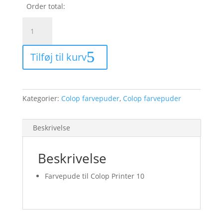
Order total:
Colop
Printer
10
Tilføj til kurv
farvepude
-
sort
antal
Kategorier:
Colop farvepuder
,
Colop farvepuder
Beskrivelse
Beskrivelse
Farvepude til Colop Printer 10