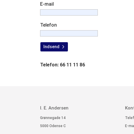
E-mail
Telefon
Indsend
Telefon: 66 11 11 86
I. E. Andersen
Kon
Grønnegade 14
Telef
5000 Odense C
E-mai