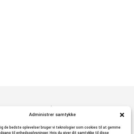
Besøg os på
Administrer samtykke
Facebook
Instagram
 dig de bedste oplevelser bruger vi teknologier som cookies til at gemme
adgang til enhedsoplysninger. Hvis du giver dit samtykke til disse