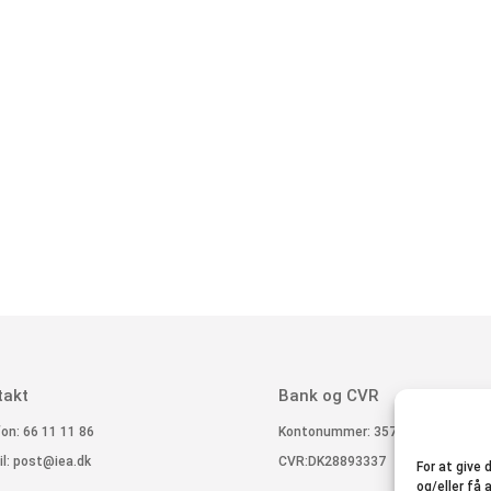
takt
Bank og CVR
on: 66 11 11 86
Kontonummer: 3574 3451110055
l:
post@iea.dk
CVR:DK28893337
For at give
og/eller få 