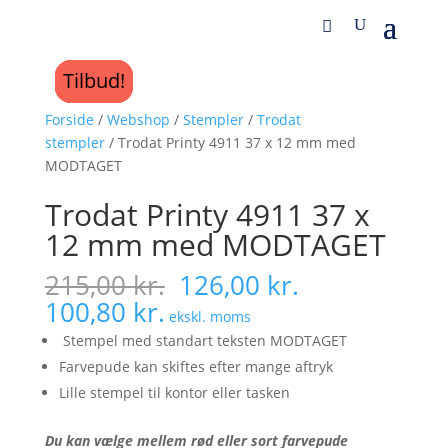
Tilbud!
Tilbud!
Tilbud!
Tilbud!
Forside
/
Webshop
/
Stempler
/
Trodat
stempler
/ Trodat Printy 4911 37 x 12 mm med
MODTAGET
Trodat Printy 4911 37 x
12 mm med MODTAGET
215,00
kr.
126,00
kr.
100,80
kr.
ekskl. moms
Stempel med standart teksten MODTAGET
Farvepude kan skiftes efter mange aftryk
Lille stempel til kontor eller tasken
Du kan vælge mellem rød eller sort farvepude