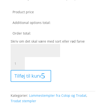
Product price
Additional options total:
Order total:
Skriv om det skal være med sort eller rød farve
Trodat
Printy
4911
Tilføj til kurv
37
x
12
mm
Kategorier:
Lommestempler fra Colop og Trodat
,
med
Trodat stempler
MODTAGET