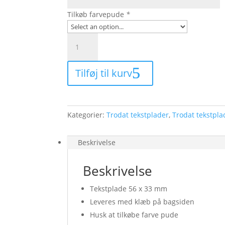
Tilkøb farvepude
*
Tekstplade
til
Trodat
Tilføj til kurv
5206
56
x
33
Kategorier:
Trodat tekstplader
,
Trodat tekstpla
mm
antal
Beskrivelse
Beskrivelse
Tekstplade 56 x 33 mm
Leveres med klæb på bagsiden
Husk at tilkøbe farve pude