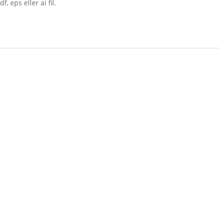
 eps eller ai fil.
r