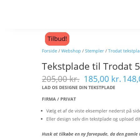
Tilbud!
Tilbud!
Tilbud!
Tilbud!
Forside
/
Webshop
/
Stempler
/
Trodat tekstpl
Tekstplade til Trodat
205,00
kr.
185,00
kr.
148
LAD OS DESIGNE DIN TEKSTPLADE
FIRMA / PRIVAT
Vælg et af de viste eksempler nederst på sid
Eller design selv din tekstplade og upload dit
Husk at tilkøbe en ny farvepude, da den gamle t