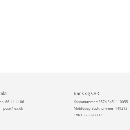
takt
Bank og CVR
on: 66 11 11 86
Kontonummer: 3574 3451110055
l:
post@iea.dk
Mobilepay Butiknummer: 149213
CVR:DK28893337