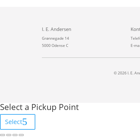
I. E. Andersen
Kon
Grønnegade 14
Telef
5000 Odense C
E-mai
© 2026 I. E. An
Select a Pickup Point
Select