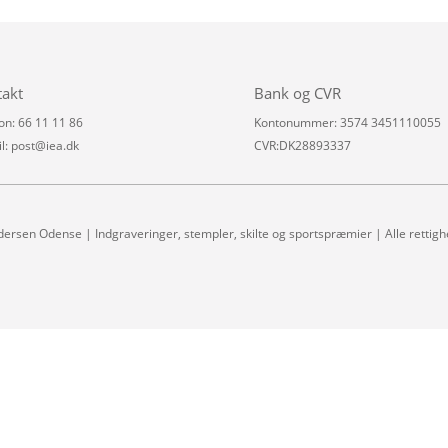
takt
Bank og CVR
on: 66 11 11 86
Kontonummer: 3574 3451110055
l:
post@iea.dk
CVR:DK28893337
dersen Odense | Indgraveringer, stempler, skilte og sportspræmier | Alle rettig