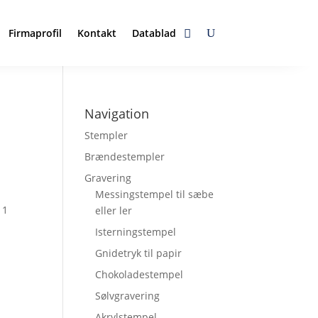
Firmaprofil
Kontakt
Datablad
Navigation
Stempler
Brændestempler
Gravering
Messingstempel til sæbe
 1
eller ler
Isterningstempel
Gnidetryk til papir
Chokoladestempel
Sølvgravering
Akrylstempel