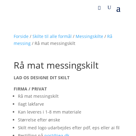
Forside
/
Skilte til alle formål
/
Messingskilte
/
Rå
messing
/ Rå mat messingskilt
Rå mat messingskilt
LAD OS DESIGNE DIT SKILT
FIRMA / PRIVAT
Rå mat messingskilt
Ilagt lakfarve
Kan leveres i 1-8 mm materiale
Størrelse efter ønske
Skilt med logo udarbejdes efter pdf, eps eller ai fil
Bestilling på
post@iea.dk