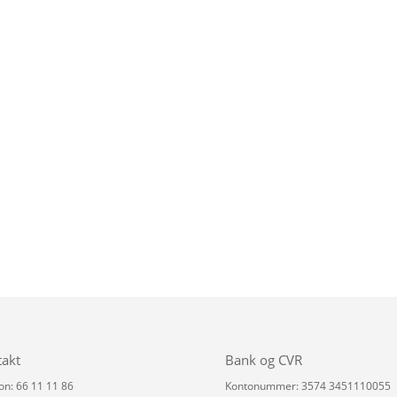
takt
Bank og CVR
on: 66 11 11 86
Kontonummer: 3574 3451110055