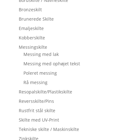
Bordskilte / Navneskilte
Bronzeskilt
Brunerede Skilte
Emaljeskilte
Kobberskilte
Messingskilte
Messing med lak
Messing med ophøjet tekst
Poleret messing
Rå messing
Resopalskilte/Plastikskilte
Reversskilte/Pins
Rustfrit stål skilte
Skilte med UV-Print
Tekniske skilte / Maskinskilte
Zinkskilte