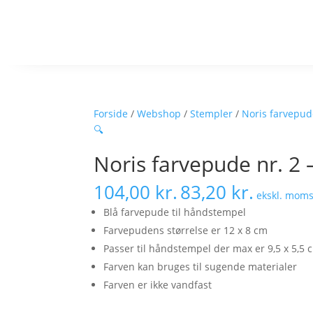
Forside
/
Webshop
/
Stempler
/
Noris farvepud
🔍
Noris farvepude nr. 2 
104,00
kr.
83,20
kr.
ekskl. mom
Blå farvepude til håndstempel
Farvepudens størrelse er 12 x 8 cm
Passer til håndstempel der max er 9,5 x 5,5 
Farven kan bruges til sugende materialer
Farven er ikke vandfast