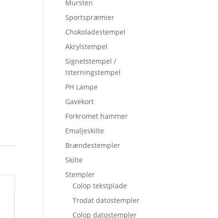
Mursten
Sportspræmier
Chokoladestempel
Akrylstempel
Signetstempel /
Isterningstempel
PH Lampe
Gavekort
Forkromet hammer
Emaljeskilte
Brændestempler
Skilte
Stempler
Colop tekstplade
Trodat datostempler
Colop datostempler