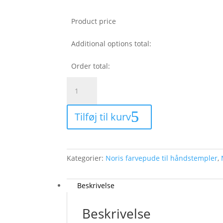
Product price
Additional options total:
Order total:
Noris
farvepude
nr.
Tilføj til kurv
2
-
blå
antal
Kategorier:
Noris farvepude til håndstempler
,
Beskrivelse
Beskrivelse