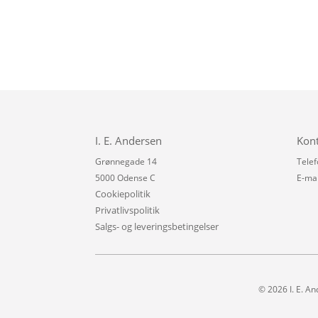
I. E. Andersen
Kon
Grønnegade 14
Telef
5000 Odense C
E-mai
Cookiepolitik
Privatlivspolitik
Salgs- og leveringsbetingelser
© 2026 I. E. An