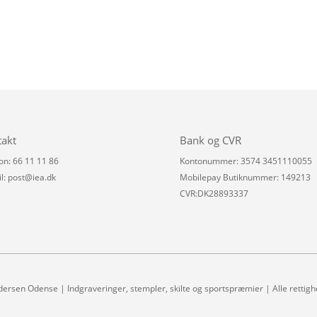
takt
Bank og CVR
on: 66 11 11 86
Kontonummer: 3574 3451110055
l:
post@iea.dk
Mobilepay Butiknummer: 149213
CVR:DK28893337
dersen Odense | Indgraveringer, stempler, skilte og sportspræmier | Alle rettig