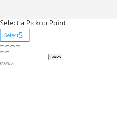
Select a Pickup Point
Select
Search
MAP
LIST