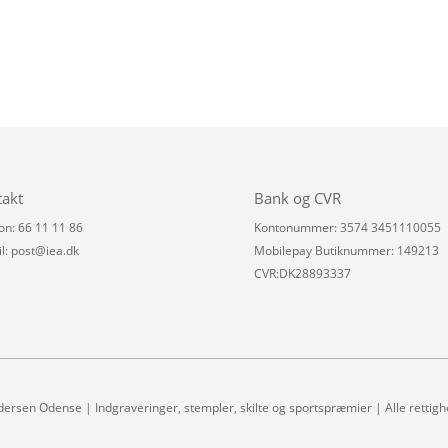
takt
Bank og CVR
on: 66 11 11 86
Kontonummer: 3574 3451110055
l:
post@iea.dk
Mobilepay Butiknummer: 149213
CVR:DK28893337
dersen Odense | Indgraveringer, stempler, skilte og sportspræmier | Alle rettig