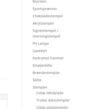
Mursten
Sportspræmier
Chokoladestempel
Akrylstempel
Signetstempel /
Isterningstempel
PH Lampe
Gavekort
Forkromet hammer
Emaljeskilte
Brændestempler
Skilte
Stempler
Colop tekstplade
Trodat datostempler
Colop datostempler