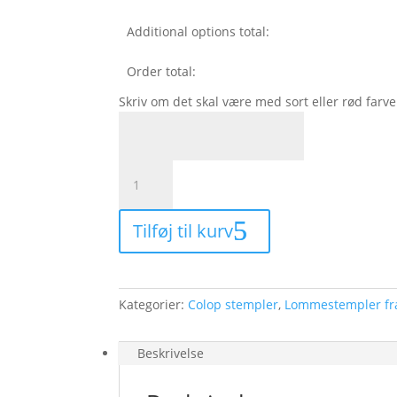
Additional options total:
Order total:
Skriv om det skal være med sort eller rød farve
Colop
Printer
20
Tilføj til kurv
37
x
12
mm
Kategorier:
Colop stempler
,
Lommestempler fra
med
GODKENDT
antal
Beskrivelse