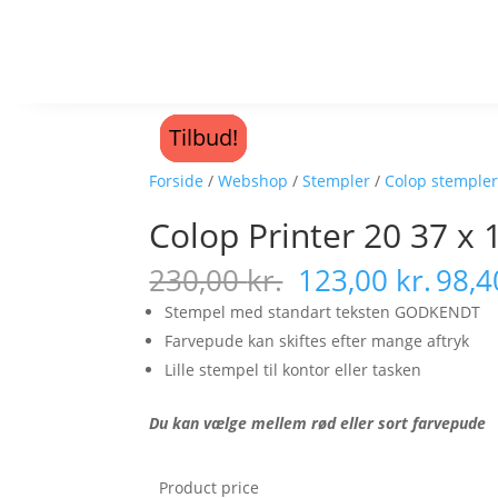
Tilbud!
Tilbud!
Tilbud!
Tilbud!
Forside
/
Webshop
/
Stempler
/
Colop stemple
Colop Printer 20 37
230,00
kr.
123,00
kr.
98,
Stempel med standart teksten GODKENDT
Farvepude kan skiftes efter mange aftryk
Lille stempel til kontor eller tasken
Du kan vælge mellem rød eller sort farvepude
Product price