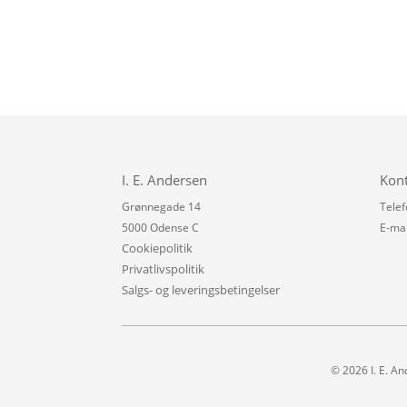
I. E. Andersen
Kon
Grønnegade 14
Telef
5000 Odense C
E-mai
Cookiepolitik
Privatlivspolitik
Salgs- og leveringsbetingelser
© 2026 I. E. An