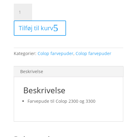
Colop
2300/3300
farvepude
Tilføj til kurv
-
blå
antal
Kategorier:
Colop farvepuder
,
Colop farvepuder
Beskrivelse
Beskrivelse
Farvepude til Colop 2300 og 3300