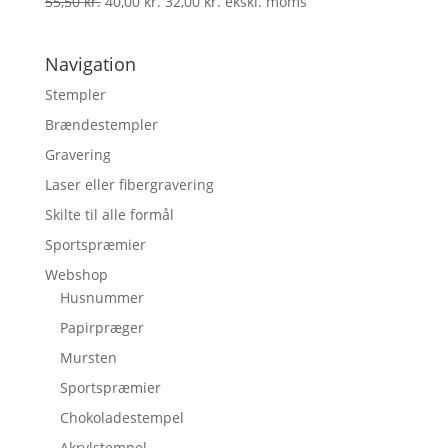
55,50
kr.
40,00
kr.
32,00
kr.
ekskl. moms
Navigation
Stempler
Brændestempler
Gravering
Laser eller fibergravering
Skilte til alle formål
Sportspræmier
Webshop
Husnummer
Papirpræger
Mursten
Sportspræmier
Chokoladestempel
Akrylstempel