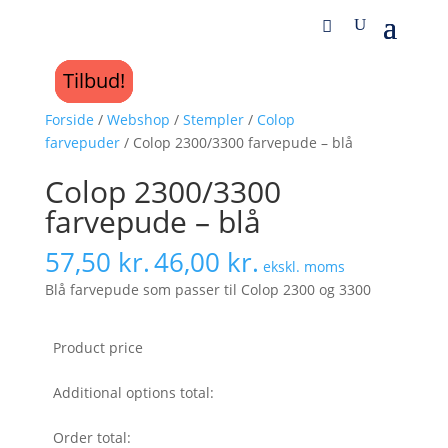
Tilbud!
Tilbud!
Tilbud!
Forside
/
Webshop
/
Stempler
/
Colop
farvepuder
/ Colop 2300/3300 farvepude – blå
Colop 2300/3300
farvepude – blå
57,50
kr.
46,00
kr.
ekskl. moms
Blå farvepude som passer til Colop 2300 og 3300
Product price
Additional options total:
Order total: