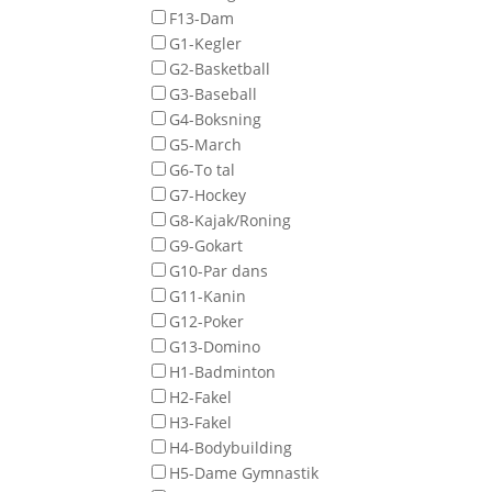
F13-Dam
G1-Kegler
G2-Basketball
G3-Baseball
G4-Boksning
G5-March
G6-To tal
G7-Hockey
G8-Kajak/Roning
G9-Gokart
G10-Par dans
G11-Kanin
G12-Poker
G13-Domino
H1-Badminton
H2-Fakel
H3-Fakel
H4-Bodybuilding
H5-Dame Gymnastik