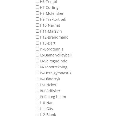
H6-Tre tal
H7-Curling
H8-Molefisker
H9-Traktortræk
H10-Narhat
H11-Marsvin
H12-Brandmand
H13-Dart
i1-Bordtennis
i2-Dame volleyball
i3-Sejrsgudinde
i4-Torvtrækning
i5-Here gymnastik
i6-Håndtryk
i7-Cricket
i8-Bådfisker
i9-Rat og hjelm
i10-Nar
i11-Gås
i12-Blank