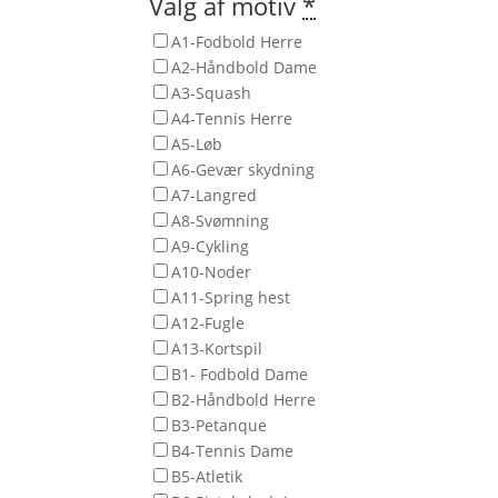
Valg af motiv
*
A1-Fodbold Herre
A2-Håndbold Dame
A3-Squash
A4-Tennis Herre
A5-Løb
A6-Gevær skydning
A7-Langred
A8-Svømning
A9-Cykling
A10-Noder
A11-Spring hest
A12-Fugle
A13-Kortspil
B1- Fodbold Dame
B2-Håndbold Herre
B3-Petanque
B4-Tennis Dame
B5-Atletik