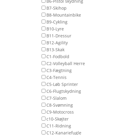
B6-Pistol skydning
B7-Skihop
B8-Mountainbike
B9-Cykling
B10-Lyre
B11-Dressur
B12-Agility
B13-Skak
C1-Fodbold
C2-Volleyball Herre
C3-Fægtning
C4-Tennis
C5-Løb Sprinter
C6-Flugtskydning
C7-Slalom
C8-Svømning
C9-Motocross
c10-Skøjter
C11-Ridning
C12-Kanariefugle