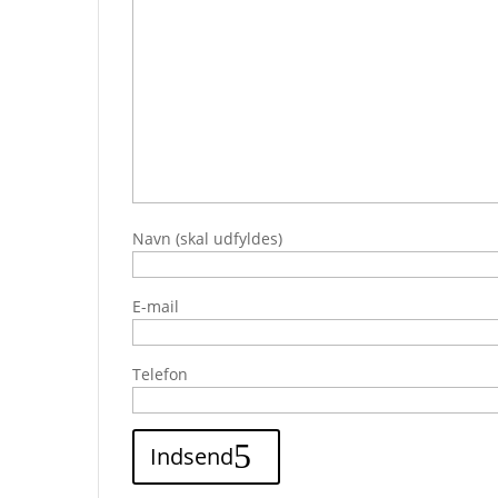
Navn (skal udfyldes)
E-mail
Telefon
Indsend