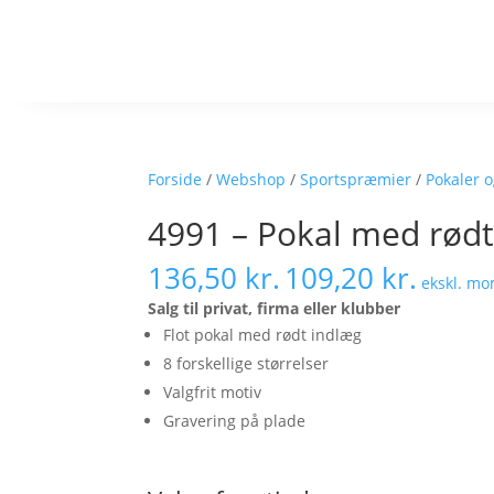
Forside
/
Webshop
/
Sportspræmier
/
Pokaler o
4991 – Pokal med rødt
136,50
kr.
109,20
kr.
ekskl. m
Salg til privat, firma eller klubber
Flot pokal med rødt indlæg
8 forskellige størrelser
Valgfrit motiv
Gravering på plade