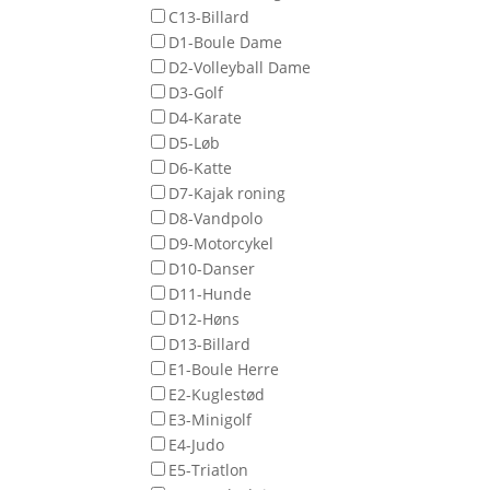
C13-Billard
D1-Boule Dame
D2-Volleyball Dame
D3-Golf
D4-Karate
D5-Løb
D6-Katte
D7-Kajak roning
D8-Vandpolo
D9-Motorcykel
D10-Danser
D11-Hunde
D12-Høns
D13-Billard
E1-Boule Herre
E2-Kuglestød
E3-Minigolf
E4-Judo
E5-Triatlon