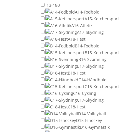
i13-180
A14-Fodbold
A15-Ketchersport
A16-Atletik
A17-Skydning
A18-Hest
B14-Fodbold
B15-Ketchersport
B16-Svømning
B17-Skydning
B18-Hest
C14-Håndbold
C15-Ketchersport
C16-Cykling
C17-Skydning
C18-Hest
D14-Volleyball
D15-Ishockey
D16-Gymnastik