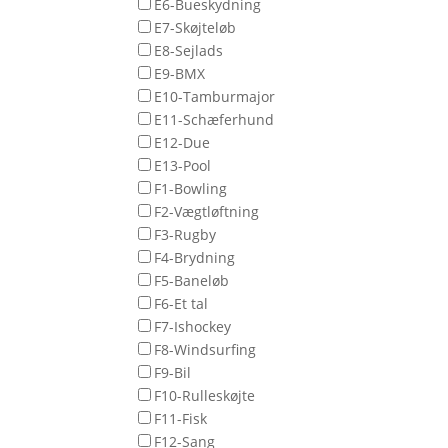
E6-Bueskydning
E7-Skøjteløb
E8-Sejlads
E9-BMX
E10-Tamburmajor
E11-Schæferhund
E12-Due
E13-Pool
F1-Bowling
F2-Vægtløftning
F3-Rugby
F4-Brydning
F5-Baneløb
F6-Et tal
F7-Ishockey
F8-Windsurfing
F9-Bil
F10-Rulleskøjte
F11-Fisk
F12-Sang