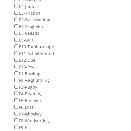
E4-Judo
E5-Triatlon
E6-Bueskydning
E7-Skøjteløb
E8-Sejlads
E9-BMX
E10-Tamburmajor
E11-Schæferhund
E12-Due
E13-Pool
F1-Bowling
F2-Vægtløftning
F3-Rugby
F4-Brydning
F5-Baneløb
F6-Et tal
F7-Ishockey
F8-Windsurfing
F9-Bil