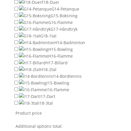
F18-Duer
G14-Petanque
G15-Boksning
G16-Flamme
G17-Håndtryk
G18-1tal
H14-Badminton
H15-Bowling
H16-Flamme
H17-Billard
H18-2tal
I14-Bordtennis
I15-Bowling
I16-Flamme
I17-Dart
I18-3tal
Product price
Additional options total: