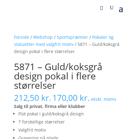
Forside
/
Webshop
/
Sportspræmier
/
Pokaler og
statuetter med valgfrit motiv
/ 5871 – Guld/koksgrå
design pokal i flere størrelser
5871 – Guld/koksgrå
design pokal i flere
størrelser
212,50
kr.
170,00
kr.
ekskl. moms
Salg til privat, firma eller klubber
Flot pokal i guld/koksgrå design
7 forskellige størrelser
Valgfrit motiv
Gravering på plade