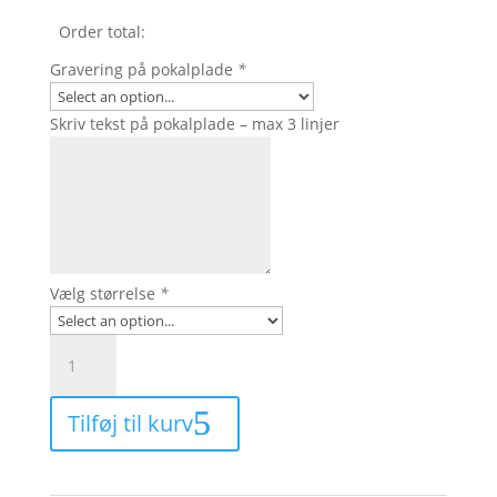
Order total:
Gravering på pokalplade
*
Skriv tekst på pokalplade – max 3 linjer
Vælg størrelse
*
5871
-
Guld/koksgrå
Tilføj til kurv
design
pokal
i