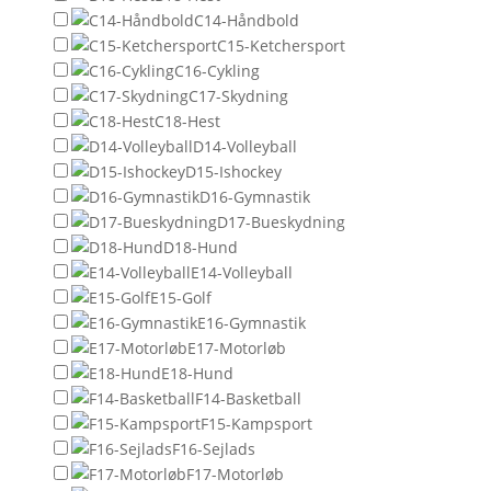
C14-Håndbold
C15-Ketchersport
C16-Cykling
C17-Skydning
C18-Hest
D14-Volleyball
D15-Ishockey
D16-Gymnastik
D17-Bueskydning
D18-Hund
E14-Volleyball
E15-Golf
E16-Gymnastik
E17-Motorløb
E18-Hund
F14-Basketball
F15-Kampsport
F16-Sejlads
F17-Motorløb