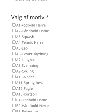
Valg af motiv
*
A1-Fodbold Herre
A2-Håndbold Dame
A3-Squash
A4-Tennis Herre
A5-Løb
A6-Gevær skydning
A7-Langred
A8-Svømning
A9-Cykling
A10-Noder
A11-Spring hest
A12-Fugle
A13-Kortspil
B1- Fodbold Dame
B2-Håndbold Herre
B3-Petanque