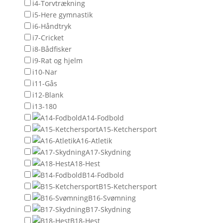
i4-Torvtrækning
i5-Here gymnastik
i6-Håndtryk
i7-Cricket
i8-Bådfisker
i9-Rat og hjelm
i10-Nar
i11-Gås
i12-Blank
i13-180
A14-Fodbold
A15-Ketchersport
A16-Atletik
A17-Skydning
A18-Hest
B14-Fodbold
B15-Ketchersport
B16-Svømning
B17-Skydning
B18-Hest