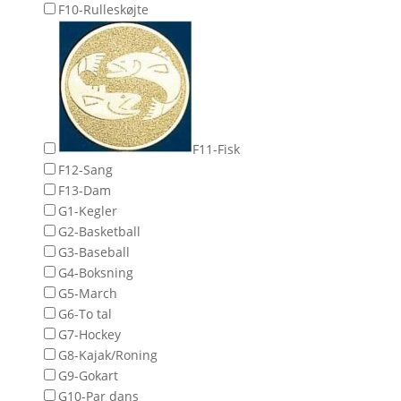
F10-Rulleskøjte
F11-Fisk
F12-Sang
F13-Dam
G1-Kegler
G2-Basketball
G3-Baseball
G4-Boksning
G5-March
G6-To tal
G7-Hockey
G8-Kajak/Roning
G9-Gokart
G10-Par dans