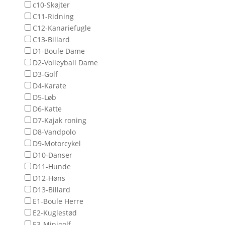
c10-Skøjter
C11-Ridning
C12-Kanariefugle
C13-Billard
D1-Boule Dame
D2-Volleyball Dame
D3-Golf
D4-Karate
D5-Løb
D6-Katte
D7-Kajak roning
D8-Vandpolo
D9-Motorcykel
D10-Danser
D11-Hunde
D12-Høns
D13-Billard
E1-Boule Herre
E2-Kuglestød
E3-Minigolf