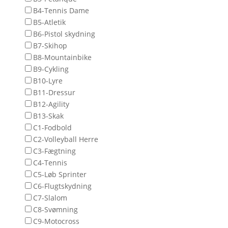
B4-Tennis Dame
B5-Atletik
B6-Pistol skydning
B7-Skihop
B8-Mountainbike
B9-Cykling
B10-Lyre
B11-Dressur
B12-Agility
B13-Skak
C1-Fodbold
C2-Volleyball Herre
C3-Fægtning
C4-Tennis
C5-Løb Sprinter
C6-Flugtskydning
C7-Slalom
C8-Svømning
C9-Motocross