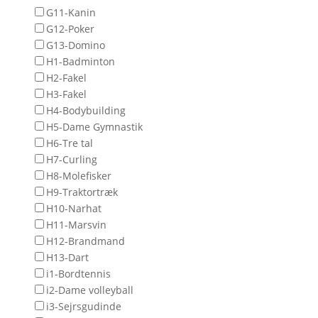
G11-Kanin
G12-Poker
G13-Domino
H1-Badminton
H2-Fakel
H3-Fakel
H4-Bodybuilding
H5-Dame Gymnastik
H6-Tre tal
H7-Curling
H8-Molefisker
H9-Traktortræk
H10-Narhat
H11-Marsvin
H12-Brandmand
H13-Dart
i1-Bordtennis
i2-Dame volleyball
i3-Sejrsgudinde