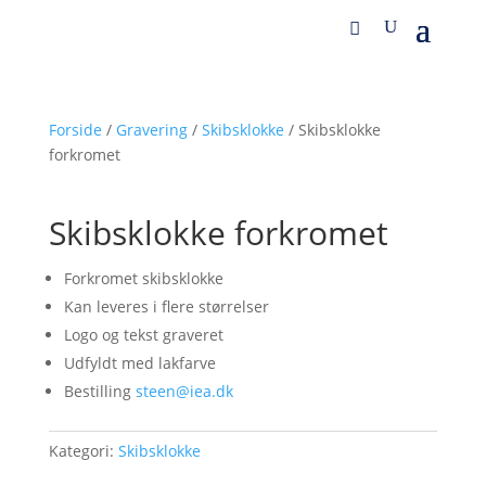
Forside
/
Gravering
/
Skibsklokke
/ Skibsklokke
forkromet
Skibsklokke forkromet
Forkromet skibsklokke
Kan leveres i flere størrelser
Logo og tekst graveret
Udfyldt med lakfarve
Bestilling
steen@iea.dk
Kategori:
Skibsklokke