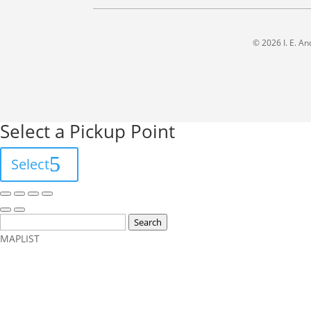
© 2026 I. E. An
Select a Pickup Point
Select
Search
MAP
LIST