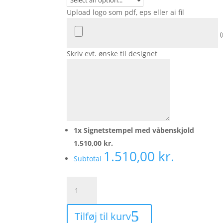
Upload logo som pdf, eps eller ai fil
Skriv evt. ønske til designet
1x
Signetstempel med våbenskjold
1.510,00 kr.
1.510,00 kr.
Subtotal
Signetstempel
med
våbenskjold
Tilføj til kurv
antal