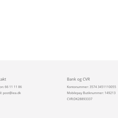
takt
Bank og CVR
on: 66 11 11 86
Kontonummer: 3574 3451110055
l:
post@iea.dk
Mobilepay Butiknummer: 149213
CVR:DK28893337