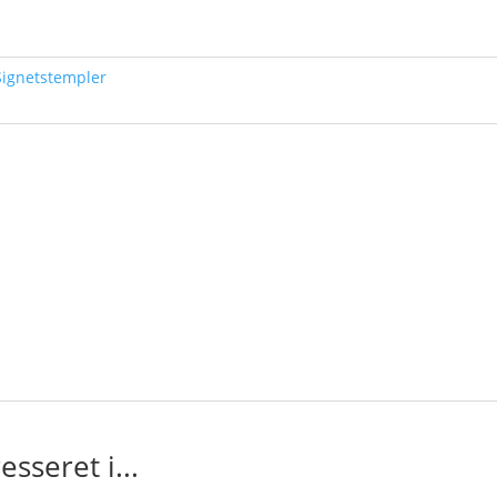
Signetstempler
sseret i...