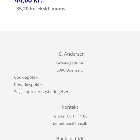
44,00
kr.
35,20
kr.
ekskl. moms
I. E. Andersen
Grønnegade 14
5000 Odense C
Cookiepolitik
Privatlivspolitik
Salgs- og leveringsbetingelser
Kontakt
Telefon: 66 11 11 86
E-mail:
post@iea.dk
Bank og CVR