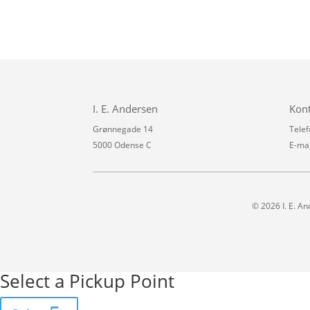
I. E. Andersen
Kon
Grønnegade 14
Telef
5000 Odense C
E-mai
© 2026 I. E. An
Select a Pickup Point