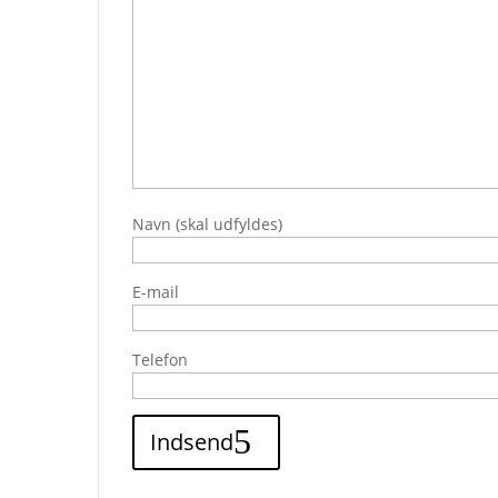
Navn (skal udfyldes)
E-mail
Telefon
Indsend