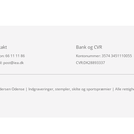
takt
Bank og CVR
on: 66 11 11 86
Kontonummer: 3574 3451110055
l:
post@iea.dk
CVR:DK28893337
dersen Odense | Indgraveringer, stempler, skilte og sportspræmier | Alle rettig