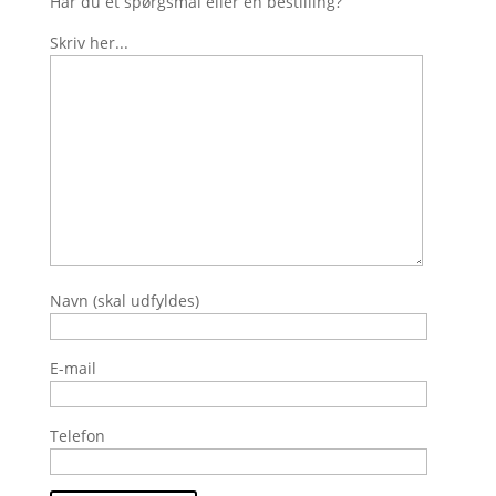
Har du et spørgsmål eller en bestilling?
Skriv her...
Navn (skal udfyldes)
E-mail
Telefon