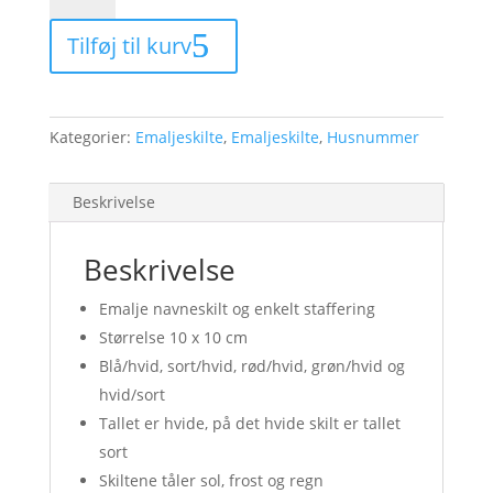
husnummer
Tilføj til kurv
10
x
10
cm
Kategorier:
Emaljeskilte
,
Emaljeskilte
,
Husnummer
antal
Beskrivelse
Beskrivelse
Emalje navneskilt og enkelt staffering
Størrelse 10 x 10 cm
Blå/hvid, sort/hvid, rød/hvid, grøn/hvid og
hvid/sort
Tallet er hvide, på det hvide skilt er tallet
sort
Skiltene tåler sol, frost og regn