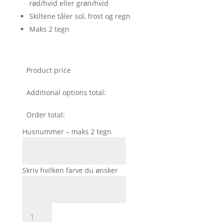
rød/hvid eller grøn/hvid
Skiltene tåler sol, frost og regn
Maks 2 tegn
Product price
Additional options total:
Order total:
Husnummer – maks 2 tegn
Skriv hvilken farve du ønsker
Emaljeskilt
med