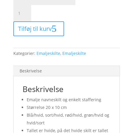
Emalje
med
navn
Tilføj til kurv
ovalt
20
x
10
Kategorier:
Emaljeskilte
,
Emaljeskilte
cm
2
linjer
Beskrivelse
antal
Beskrivelse
Emalje navneskilt og enkelt staffering
Størrelse 20 x 10 cm
Blå/hvid, sort/hvid, rød/hvid, grøn/hvid og
hvid/sort
Tallet er hvide, på det hvide skilt er tallet