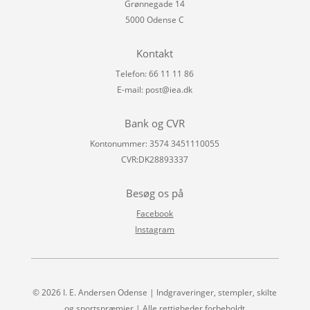
Grønnegade 14
5000 Odense C
Kontakt
Telefon: 66 11 11 86
E-mail:
post@iea.dk
Bank og CVR
Kontonummer: 3574 3451110055
CVR:DK28893337
Besøg os på
Facebook
Instagram
© 2026 I. E. Andersen Odense | Indgraveringer, stempler, skilte
og sportspræmier | Alle rettigheder forbeholdt