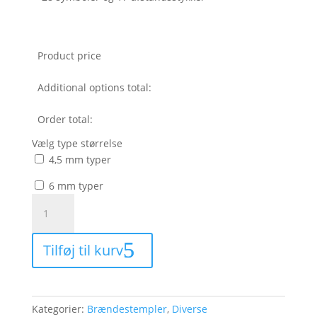
Product price
Additional options total:
Order total:
Vælg type størrelse
4,5 mm typer
6 mm typer
Alfabetsæt
af
messing
Tilføj til kurv
til
Craftplus
Heat
Imprinter
Kategorier:
Brændestempler
,
Diverse
antal