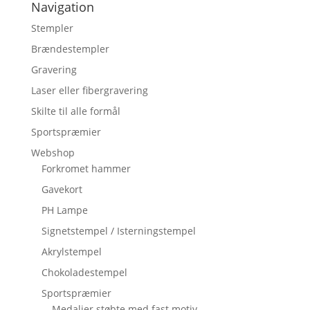
Navigation
Stempler
Brændestempler
Gravering
Laser eller fibergravering
Skilte til alle formål
Sportspræmier
Webshop
Forkromet hammer
Gavekort
PH Lampe
Signetstempel / Isterningstempel
Akrylstempel
Chokoladestempel
Sportspræmier
Medaljer støbte med fast motiv