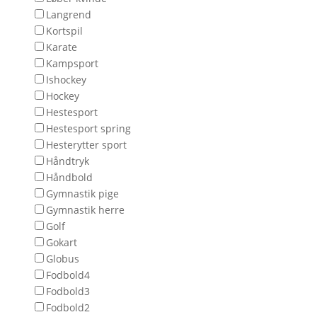
Langrend
Kortspil
Karate
Kampsport
Ishockey
Hockey
Hestesport
Hestesport spring
Hesterytter sport
Håndtryk
Håndbold
Gymnastik pige
Gymnastik herre
Golf
Gokart
Globus
Fodbold4
Fodbold3
Fodbold2