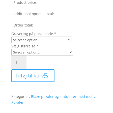
Product price
Additional options total:
Order total:
Gravering på pokalplade
*
Vælg størrelse
*
9928
-
Blaze
Tilføj til kurv
statuette
på
marmorsokkel,
guld,
Kategorier:
Blaze pokaler og statuetter med motiv
,
sølv
Pokaler
eller
bronze