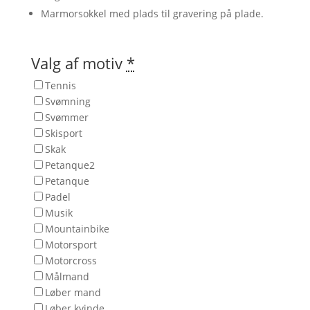
Marmorsokkel med plads til gravering på plade.
Valg af motiv
*
Tennis
Svømning
Svømmer
Skisport
Skak
Petanque2
Petanque
Padel
Musik
Mountainbike
Motorsport
Motorcross
Målmand
Løber mand
Løber kvinde