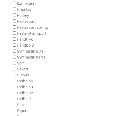
Kampsport
Ishockey
Hockey
Hestesport
Hestesport spring
Hesterytter sport
Håndtryk
Håndbold
Gymnastik pige
Gymnastik herre
Golf
Gokart
Globus
Fodbold4
Fodbold3
Fodbold2
Fodbold
Fisker
Esport