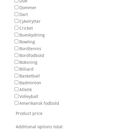
Due
Dommer
Dart
Cykelrytter
Cricket
Bueskydning
Bowling
Bordtennis
Bordfodbold
Boksning
Billiard
Basketball
Badminton
Atletik
Volleyball
Amerikansk fodbold
Product price
Additional options total: