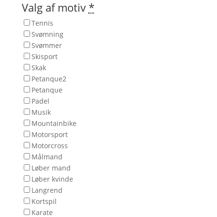
Valg af motiv
*
Tennis
Svømning
Svømmer
Skisport
Skak
Petanque2
Petanque
Padel
Musik
Mountainbike
Motorsport
Motorcross
Målmand
Løber mand
Løber kvinde
Langrend
Kortspil
Karate