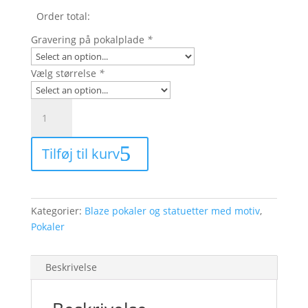
Order total:
Gravering på pokalplade
*
Vælg størrelse
*
6805
-
Blaze
Tilføj til kurv
statuette
i
plast
antal
Kategorier:
Blaze pokaler og statuetter med motiv
,
Pokaler
Beskrivelse