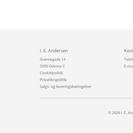
I. E. Andersen
Kon
Grønnegade 14
Telef
5000 Odense C
E-mai
Cookiepolitik
Privatlivspolitik
Salgs- og leveringsbetingelser
© 2026 I. E. An