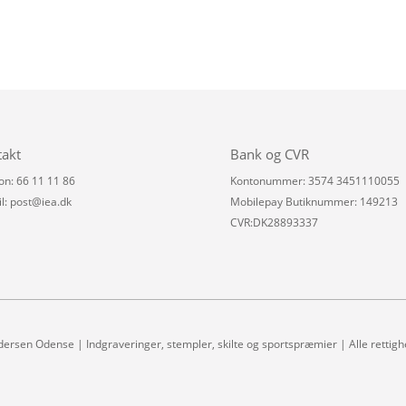
takt
Bank og CVR
on: 66 11 11 86
Kontonummer: 3574 3451110055
l:
post@iea.dk
Mobilepay Butiknummer: 149213
CVR:DK28893337
dersen Odense | Indgraveringer, stempler, skilte og sportspræmier | Alle rettig