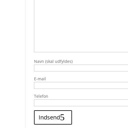
Navn (skal udfyldes)
E-mail
Telefon
Indsend