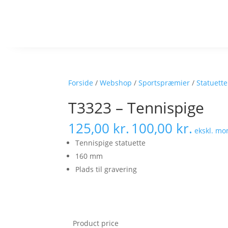
Forside
/
Webshop
/
Sportspræmier
/
Statuett
T3323 – Tennispige
125,00
kr.
100,00
kr.
ekskl. m
Tennispige statuette
160 mm
Plads til gravering
Product price