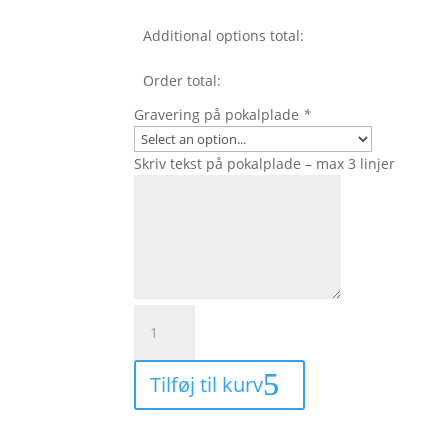
Additional options total:
Order total:
Gravering på pokalplade
*
Skriv tekst på pokalplade – max 3 linjer
T3323
-
Tennispige
Tilføj til kurv
antal