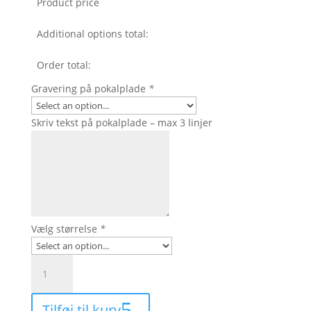
Product price
Additional options total:
Order total:
Gravering på pokalplade
*
Skriv tekst på pokalplade – max 3 linjer
Vælg størrelse
*
F2642
-
Sølvfarvet
Tilføj til kurv
fodboldpokal