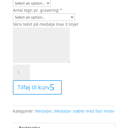
Antal tegn pr. gravering
*
Skriv tekst på medalje max 3 linjer
1128
-
Tennis
Tilføj til kurv
medalje
45
mm
antal
Kategorier:
Medaljer
,
Medaljer støbte med fast motiv
Beskrivelse