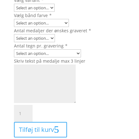
Vælg variant
*
Vælg bånd farve
*
Antal medaljer der ønskes graveret
*
Antal tegn pr. gravering
*
Skriv tekst på medalje max 3 linjer
1117
-
Kampsport
Tilføj til kurv
medalje
45