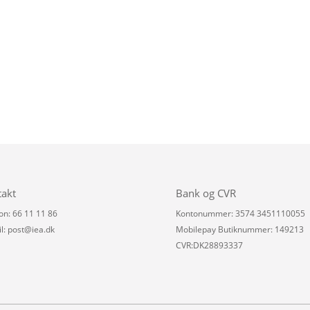
takt
Bank og CVR
on: 66 11 11 86
Kontonummer: 3574 3451110055
l:
post@iea.dk
Mobilepay Butiknummer: 149213
CVR:DK28893337