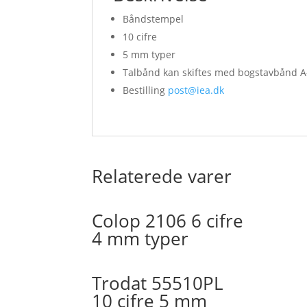
Båndstempel
10 cifre
5 mm typer
Talbånd kan skiftes med bogstavbånd A
Bestilling
post@iea.dk
Relaterede varer
Colop 2106 6 cifre
4 mm typer
Trodat 55510PL
10 cifre 5 mm