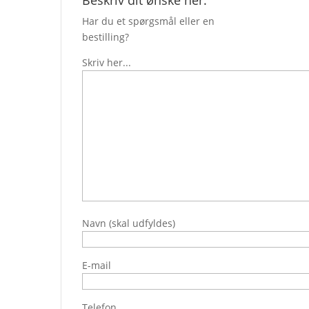
Beskriv dit ønske her:
Har du et spørgsmål eller en
bestilling?
Skriv her...
Navn (skal udfyldes)
E-mail
Telefon