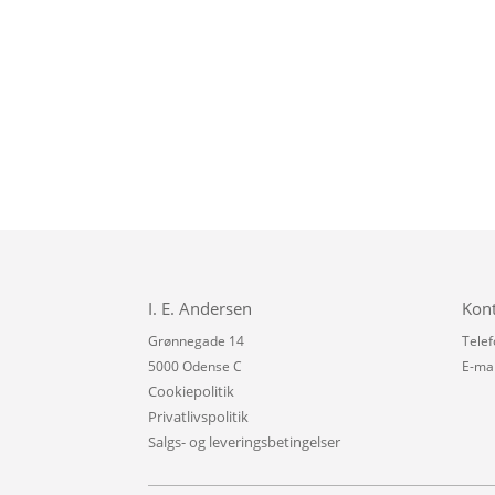
I. E. Andersen
Kon
Grønnegade 14
Telef
5000 Odense C
E-mai
Cookiepolitik
Privatlivspolitik
Salgs- og leveringsbetingelser