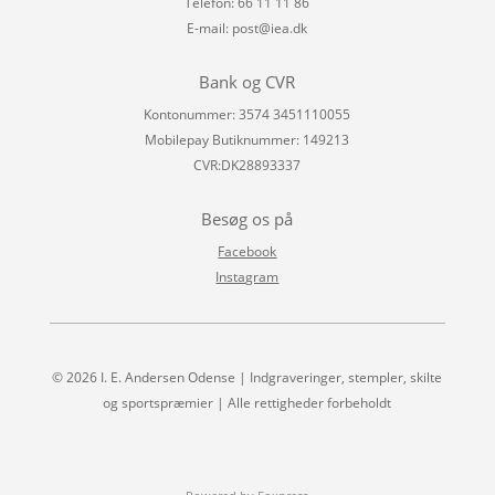
Telefon: 66 11 11 86
E-mail:
post@iea.dk
Bank og CVR
Kontonummer: 3574 3451110055
Mobilepay Butiknummer: 149213
CVR:DK28893337
Besøg os på
Facebook
Instagram
© 2026 I. E. Andersen Odense | Indgraveringer, stempler, skilte
og sportspræmier | Alle rettigheder forbeholdt