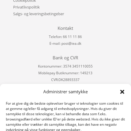
Cookiepolitik
Privatlivspolitik
Salgs- og leveringsbetingelser
Kontakt
Telefon: 66 11 11 86
E-mail:
post@iea.dk
Bank og CVR
Kontonummer: 3574 3451110055
Mobilepay Butiknummer: 149213
CVR:DK28893337
Administrer samtykke
Besøg os på
Facebook
For at give dig de bedste oplevelser bruger vi teknologier som cookies til
at gemme og/eller få adgang til enhedsoplysninger. Hvis du giver dit
Instagram
samtykke til disse teknologier, kan vi behandle data som f.eks.
browsingadfærd eller unikke ID'er på dette websted. Hvis du ikke giver dit
samtykke eller trækker dit samtykke tilbage, kan det have en negativ
indvirkning på visse funktioner og egenskaber.